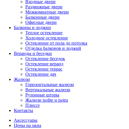
Входные двери
Раздвижные двери
Межкомнатные двери
Балконные двери
Офисные двери
Балконы и лоджии
Теплое остекление
Холодное остекление
Остекление от пола до потолка
Отделка балконов и лоджий
Веранды и беседки
Остекление беседок
Остекление веранд
Остекление террас
Остекление дач
Жалюзи
Горизонтальные жалюзи
Вертикальные жалюзи
Рулонные шторы
Жалюзи isolite и isotra
Плиссе
Контакты
Аксессуары
Цены на окна