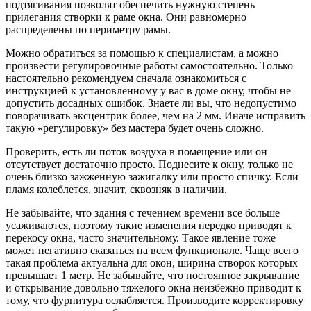
подтягивания позволят обеспечить нужную степень
прилегания створки к раме окна. Они равномерно
распределены по периметру рамы.
Можно обратиться за помощью к специалистам, а можно
произвести регулировочные работы самостоятельно. Только
настоятельно рекомендуем сначала ознакомиться с
инструкцией к установленному у вас в доме окну, чтобы не
допустить досадных ошибок. Знаете ли вы, что недопустимо
поворачивать эксцентрик более, чем на 2 мм. Иначе исправить
такую «регулировку» без мастера будет очень сложно.
Проверить, есть ли поток воздуха в помещение или он
отсутствует достаточно просто. Поднесите к окну, только не
очень близко зажженную зажигалку или просто спичку. Если
пламя колеблется, значит, сквозняк в наличии.
Не забывайте, что здания с течением времени все больше
усаживаются, поэтому такие изменения нередко приводят к
перекосу окна, часто значительному. Такое явление тоже
может негативно сказаться на всем функционале. Чаще всего
такая проблема актуальна для окон, ширина створок которых
превышает 1 метр. Не забывайте, что постоянное закрывание
и открывание довольно тяжелого окна неизбежно приводит к
тому, что фурнитура ослабляется. Производите корректировку