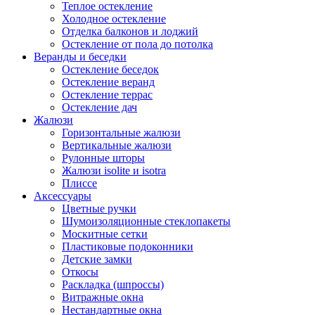
Теплое остекление
Холодное остекление
Отделка балконов и лоджий
Остекление от пола до потолка
Веранды и беседки
Остекление беседок
Остекление веранд
Остекление террас
Остекление дач
Жалюзи
Горизонтальные жалюзи
Вертикальные жалюзи
Рулонные шторы
Жалюзи isolite и isotra
Плиссе
Аксессуары
Цветные ручки
Шумоизоляционные стеклопакеты
Москитные сетки
Пластиковые подоконники
Детские замки
Откосы
Раскладка (шпроссы)
Витражные окна
Нестандартные окна