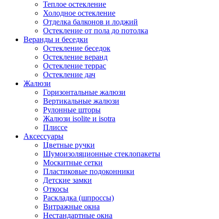
Теплое остекление
Холодное остекление
Отделка балконов и лоджий
Остекление от пола до потолка
Веранды и беседки
Остекление беседок
Остекление веранд
Остекление террас
Остекление дач
Жалюзи
Горизонтальные жалюзи
Вертикальные жалюзи
Рулонные шторы
Жалюзи isolite и isotra
Плиссе
Аксессуары
Цветные ручки
Шумоизоляционные стеклопакеты
Москитные сетки
Пластиковые подоконники
Детские замки
Откосы
Раскладка (шпроссы)
Витражные окна
Нестандартные окна