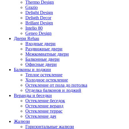
Thermo Design
Grazio
Delight Design
Deligth Decor
Brillant Design
Intelio 80
Geneo Design
Двери Rehau
Входные двери
Раздвижные двери
Межкомнатные двери
Балконные двери
Офисные двери
Балконы и лоджии
Теплое остекление
Холодное остекление
Остекление от пола до потолка
Отделка балконов и лоджий
Веранды и беседки
Остекление беседок
Остекление веранд
Остекление террас
Остекление дач
Жалюзи
Горизонтальные жалюзи