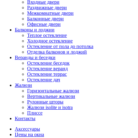
Входные двери
Раздвижные двери
Межкомнатные двери
Балконные двери
Офисные двери
Балконы и лоджии
Теплое остекление
Холодное остекление
Остекление от пола до потолка
Отделка балконов и лоджий
Веранды и беседки
Остекление беседок
Остекление веранд
Остекление террас
Остекление дач
Жалюзи
Горизонтальные жалюзи
Вертикальные жалюзи
Рулонные шторы
Жалюзи isolite и isotra
Плиссе
Контакты
Аксессуары
Цены на окна