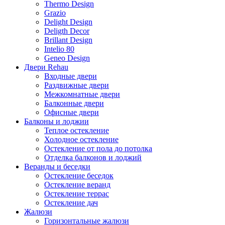
Thermo Design
Grazio
Delight Design
Deligth Decor
Brillant Design
Intelio 80
Geneo Design
Двери Rehau
Входные двери
Раздвижные двери
Межкомнатные двери
Балконные двери
Офисные двери
Балконы и лоджии
Теплое остекление
Холодное остекление
Остекление от пола до потолка
Отделка балконов и лоджий
Веранды и беседки
Остекление беседок
Остекление веранд
Остекление террас
Остекление дач
Жалюзи
Горизонтальные жалюзи