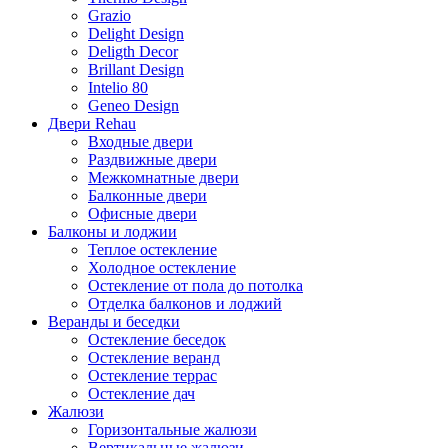
Grazio
Delight Design
Deligth Decor
Brillant Design
Intelio 80
Geneo Design
Двери Rehau
Входные двери
Раздвижные двери
Межкомнатные двери
Балконные двери
Офисные двери
Балконы и лоджии
Теплое остекление
Холодное остекление
Остекление от пола до потолка
Отделка балконов и лоджий
Веранды и беседки
Остекление беседок
Остекление веранд
Остекление террас
Остекление дач
Жалюзи
Горизонтальные жалюзи
Вертикальные жалюзи