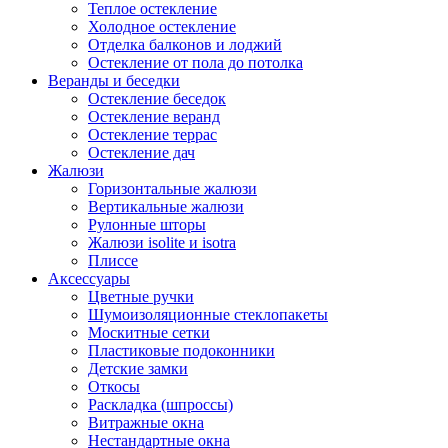
Теплое остекление
Холодное остекление
Отделка балконов и лоджий
Остекление от пола до потолка
Веранды и беседки
Остекление беседок
Остекление веранд
Остекление террас
Остекление дач
Жалюзи
Горизонтальные жалюзи
Вертикальные жалюзи
Рулонные шторы
Жалюзи isolite и isotra
Плиссе
Аксессуары
Цветные ручки
Шумоизоляционные стеклопакеты
Москитные сетки
Пластиковые подоконники
Детские замки
Откосы
Раскладка (шпроссы)
Витражные окна
Нестандартные окна