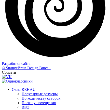
Разработка сайта
© StrangeBrain Design Bureau
Соцсети
Окна REHAU
Популярные размеры
По количеству створок
По типу помещения
Blitz