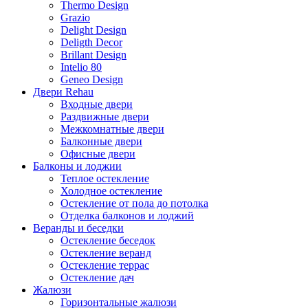
Thermo Design
Grazio
Delight Design
Deligth Decor
Brillant Design
Intelio 80
Geneo Design
Двери Rehau
Входные двери
Раздвижные двери
Межкомнатные двери
Балконные двери
Офисные двери
Балконы и лоджии
Теплое остекление
Холодное остекление
Остекление от пола до потолка
Отделка балконов и лоджий
Веранды и беседки
Остекление беседок
Остекление веранд
Остекление террас
Остекление дач
Жалюзи
Горизонтальные жалюзи