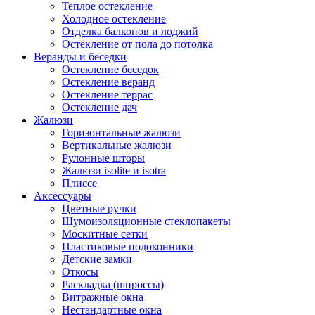
Теплое остекление
Холодное остекление
Отделка балконов и лоджий
Остекление от пола до потолка
Веранды и беседки
Остекление беседок
Остекление веранд
Остекление террас
Остекление дач
Жалюзи
Горизонтальные жалюзи
Вертикальные жалюзи
Рулонные шторы
Жалюзи isolite и isotra
Плиссе
Аксессуары
Цветные ручки
Шумоизоляционные стеклопакеты
Москитные сетки
Пластиковые подоконники
Детские замки
Откосы
Раскладка (шпроссы)
Витражные окна
Нестандартные окна