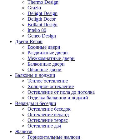
Thermo Design
Grazio
Delight Design
Deligth Decor
Brillant Design
Intelio 80
Geneo Design
Двери Rehau
Входные двери
Раздвижные двери
Межкомнатные двери
Балконные двери
Офисные двери
Балконы и лоджии
Теплое остекление
Холодное остекление
Остекление от пола до потолка
Отделка балконов и лоджий
Веранды и беседки
Остекление беседок
Остекление веранд
Остекление террас
Остекление дач
Жалюзи
Горизонтальные жалюзи