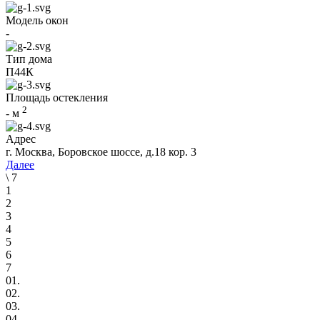
Модель окон
-
Тип дома
П44К
Площадь остекления
2
-
м
Адрес
г. Москва, Боровское шоссе, д.18 кор. 3
Далее
\
7
1
2
3
4
5
6
7
01.
02.
03.
04.