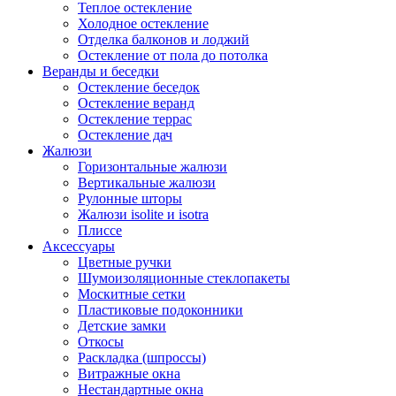
Теплое остекление
Холодное остекление
Отделка балконов и лоджий
Остекление от пола до потолка
Веранды и беседки
Остекление беседок
Остекление веранд
Остекление террас
Остекление дач
Жалюзи
Горизонтальные жалюзи
Вертикальные жалюзи
Рулонные шторы
Жалюзи isolite и isotra
Плиссе
Аксессуары
Цветные ручки
Шумоизоляционные стеклопакеты
Москитные сетки
Пластиковые подоконники
Детские замки
Откосы
Раскладка (шпроссы)
Витражные окна
Нестандартные окна