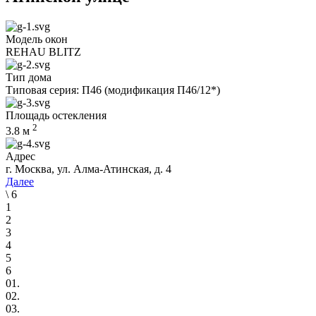
Модель окон
REHAU BLITZ
Тип дома
Типовая серия: П46 (модификация П46/12*)
Площадь остекления
2
3.8
м
Адрес
г. Москва, ул. Алма-Атинская, д. 4
Далее
\
6
1
2
3
4
5
6
01.
02.
03.