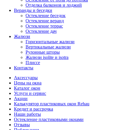
Отделка балконов и лоджий
Веранды и беседки
Остекление беседок
Остекление веранд
Остекление террас
Остекление дач
Жалюзи
Горизонтальные жалюзи
Вертикальные жалюзи
Рулонные шторы
Жалюзи isolite и isotra
Плиссе
Контакты
Аксессуары
Цены на окна
Каталог окон
Услуги и сервис
Акции
Калькулятор пластиковых окон Rehau
Кредит и рассрочка
Наши работы
Остекление пластиковыми окнами
Отзывы
Публикации