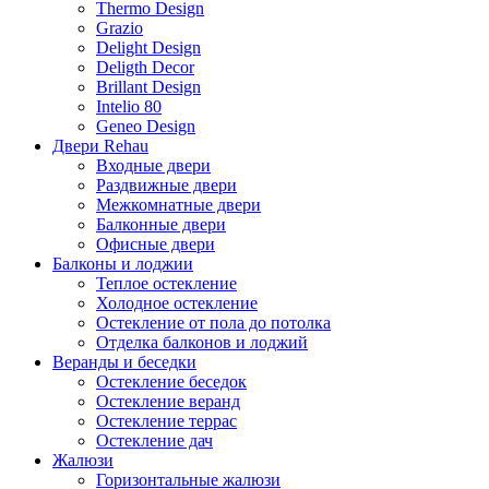
Thermo Design
Grazio
Delight Design
Deligth Decor
Brillant Design
Intelio 80
Geneo Design
Двери Rehau
Входные двери
Раздвижные двери
Межкомнатные двери
Балконные двери
Офисные двери
Балконы и лоджии
Теплое остекление
Холодное остекление
Остекление от пола до потолка
Отделка балконов и лоджий
Веранды и беседки
Остекление беседок
Остекление веранд
Остекление террас
Остекление дач
Жалюзи
Горизонтальные жалюзи