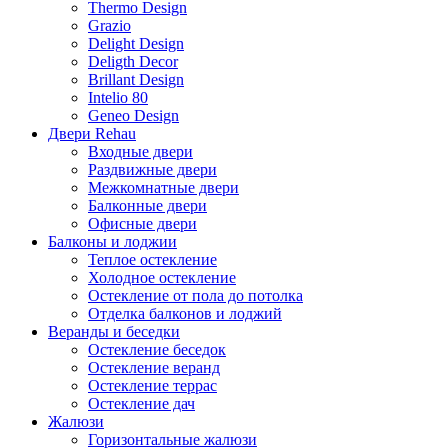
Thermo Design
Grazio
Delight Design
Deligth Decor
Brillant Design
Intelio 80
Geneo Design
Двери Rehau
Входные двери
Раздвижные двери
Межкомнатные двери
Балконные двери
Офисные двери
Балконы и лоджии
Теплое остекление
Холодное остекление
Остекление от пола до потолка
Отделка балконов и лоджий
Веранды и беседки
Остекление беседок
Остекление веранд
Остекление террас
Остекление дач
Жалюзи
Горизонтальные жалюзи