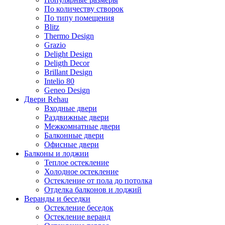
По количеству створок
По типу помещения
Blitz
Thermo Design
Grazio
Delight Design
Deligth Decor
Brillant Design
Intelio 80
Geneo Design
Двери Rehau
Входные двери
Раздвижные двери
Межкомнатные двери
Балконные двери
Офисные двери
Балконы и лоджии
Теплое остекление
Холодное остекление
Остекление от пола до потолка
Отделка балконов и лоджий
Веранды и беседки
Остекление беседок
Остекление веранд