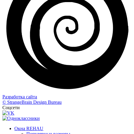
Разработка сайта
© StrangeBrain Design Bureau
Соцсети
Окна REHAU
Популярные размеры