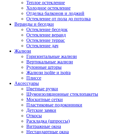
Теплое остекление
Холодное остекление
Отделка балконов и лоджий
Остекление от пола до потолка
Веранды и беседки
Остекление беседок
Остекление веранд
Остекление террас
Остекление дач
Жалюзи
Горизонтальные жалюзи
Вертикальные жалюзи
Рулонные шторы
Жалюзи isolite и isotra
Плиссе
Аксессуары
Цветные ручки
Шумоизоляционные стеклопакеты
Москитные сетки
Пластиковые подоконники
Детские замки
Откосы
Раскладка (шпроссы)
Витражные окна
Нестандартные окна