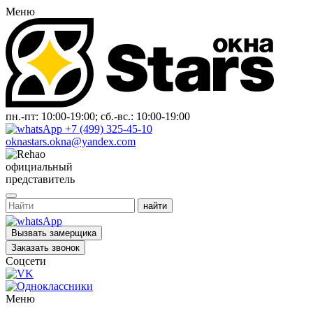
Меню
пн.-пт: 10:00-19:00; сб.-вс.: 10:00-19:00
+7 (499) 325-45-10
oknastars.okna@yandex.com
официальный
представитель
Вызвать замерщика
Заказать звонок
Соцсети
Меню