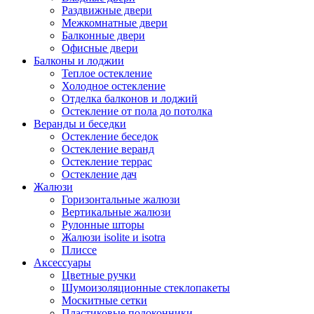
Раздвижные двери
Межкомнатные двери
Балконные двери
Офисные двери
Балконы и лоджии
Теплое остекление
Холодное остекление
Отделка балконов и лоджий
Остекление от пола до потолка
Веранды и беседки
Остекление беседок
Остекление веранд
Остекление террас
Остекление дач
Жалюзи
Горизонтальные жалюзи
Вертикальные жалюзи
Рулонные шторы
Жалюзи isolite и isotra
Плиссе
Аксессуары
Цветные ручки
Шумоизоляционные стеклопакеты
Москитные сетки
Пластиковые подоконники