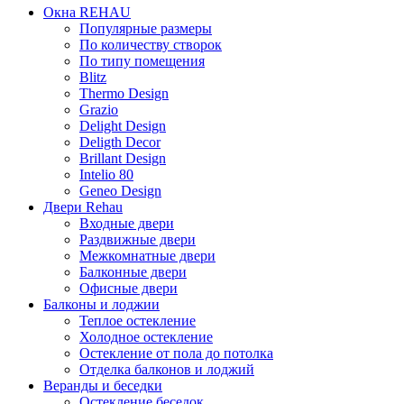
Окна REHAU
Популярные размеры
По количеству створок
По типу помещения
Blitz
Thermo Design
Grazio
Delight Design
Deligth Decor
Brillant Design
Intelio 80
Geneo Design
Двери Rehau
Входные двери
Раздвижные двери
Межкомнатные двери
Балконные двери
Офисные двери
Балконы и лоджии
Теплое остекление
Холодное остекление
Остекление от пола до потолка
Отделка балконов и лоджий
Веранды и беседки
Остекление беседок