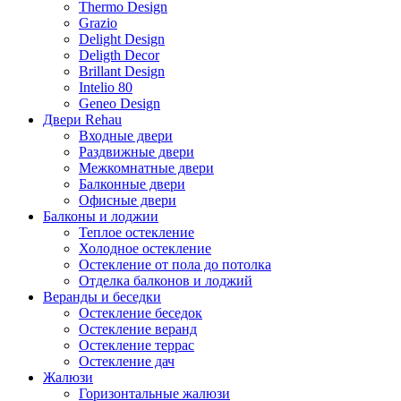
Thermo Design
Grazio
Delight Design
Deligth Decor
Brillant Design
Intelio 80
Geneo Design
Двери Rehau
Входные двери
Раздвижные двери
Межкомнатные двери
Балконные двери
Офисные двери
Балконы и лоджии
Теплое остекление
Холодное остекление
Остекление от пола до потолка
Отделка балконов и лоджий
Веранды и беседки
Остекление беседок
Остекление веранд
Остекление террас
Остекление дач
Жалюзи
Горизонтальные жалюзи