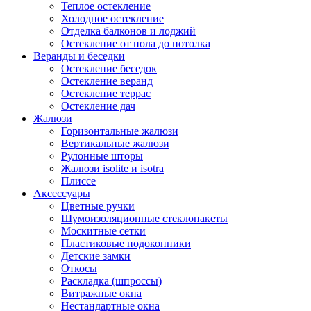
Теплое остекление
Холодное остекление
Отделка балконов и лоджий
Остекление от пола до потолка
Веранды и беседки
Остекление беседок
Остекление веранд
Остекление террас
Остекление дач
Жалюзи
Горизонтальные жалюзи
Вертикальные жалюзи
Рулонные шторы
Жалюзи isolite и isotra
Плиссе
Аксессуары
Цветные ручки
Шумоизоляционные стеклопакеты
Москитные сетки
Пластиковые подоконники
Детские замки
Откосы
Раскладка (шпроссы)
Витражные окна
Нестандартные окна