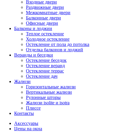
Входные двери
Раздвижные двери
Межкомнатные двери
Балконные двери
Офисные двери
Балконы и лоджии
Теплое остекление
Холодное остекление
Остекление от пола до потолка
Отделка балконов и лоджий
Веранды и беседки
Остекление беседок
Остекление веранд
Остекление террас
Остекление дач
Жалюзи
Горизонтальные жалюзи
Вертикальные жалюзи
Рулонные шторы
Жалюзи isolite и isotra
Плиссе
Контакты
Аксессуары
Цены на окна