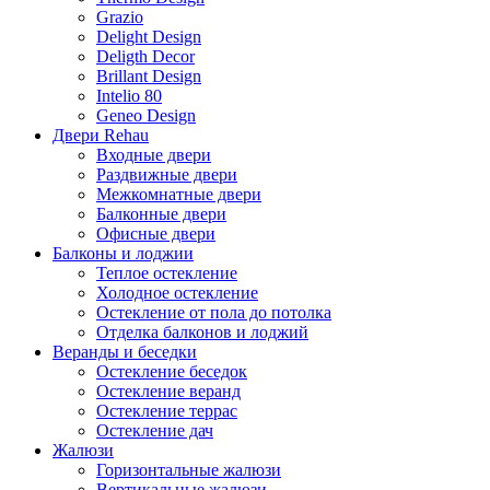
Grazio
Delight Design
Deligth Decor
Brillant Design
Intelio 80
Geneo Design
Двери Rehau
Входные двери
Раздвижные двери
Межкомнатные двери
Балконные двери
Офисные двери
Балконы и лоджии
Теплое остекление
Холодное остекление
Остекление от пола до потолка
Отделка балконов и лоджий
Веранды и беседки
Остекление беседок
Остекление веранд
Остекление террас
Остекление дач
Жалюзи
Горизонтальные жалюзи
Вертикальные жалюзи