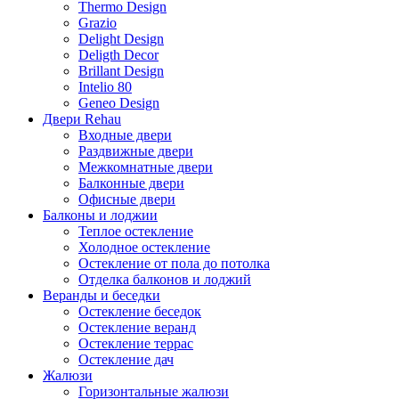
Thermo Design
Grazio
Delight Design
Deligth Decor
Brillant Design
Intelio 80
Geneo Design
Двери Rehau
Входные двери
Раздвижные двери
Межкомнатные двери
Балконные двери
Офисные двери
Балконы и лоджии
Теплое остекление
Холодное остекление
Остекление от пола до потолка
Отделка балконов и лоджий
Веранды и беседки
Остекление беседок
Остекление веранд
Остекление террас
Остекление дач
Жалюзи
Горизонтальные жалюзи