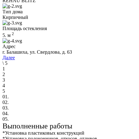
REHAU BLITZ
Тип дома
Кирпичный
Площадь остекления
2
5.
м
Адрес
г. Балашиха, ул. Свердлова, д. 63
Далее
\
5
1
2
3
4
5
01.
02.
03.
04.
05.
Выполненные работы
*Установка пластиковых конструкций
*Установка подоконников, откосов, отливов