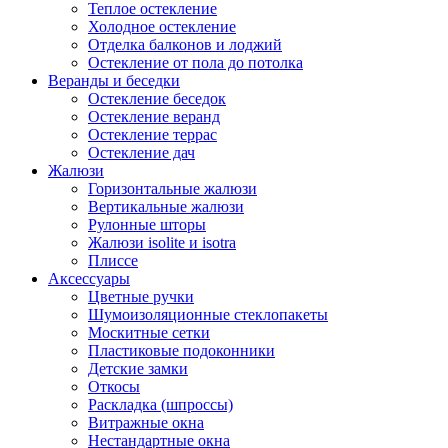
Теплое остекление
Холодное остекление
Отделка балконов и лоджий
Остекление от пола до потолка
Веранды и беседки
Остекление беседок
Остекление веранд
Остекление террас
Остекление дач
Жалюзи
Горизонтальные жалюзи
Вертикальные жалюзи
Рулонные шторы
Жалюзи isolite и isotra
Плиссе
Аксессуары
Цветные ручки
Шумоизоляционные стеклопакеты
Москитные сетки
Пластиковые подоконники
Детские замки
Откосы
Раскладка (шпроссы)
Витражные окна
Нестандартные окна