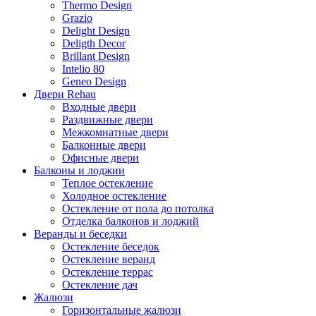
Thermo Design
Grazio
Delight Design
Deligth Decor
Brillant Design
Intelio 80
Geneo Design
Двери Rehau
Входные двери
Раздвижные двери
Межкомнатные двери
Балконные двери
Офисные двери
Балконы и лоджии
Теплое остекление
Холодное остекление
Остекление от пола до потолка
Отделка балконов и лоджий
Веранды и беседки
Остекление беседок
Остекление веранд
Остекление террас
Остекление дач
Жалюзи
Горизонтальные жалюзи