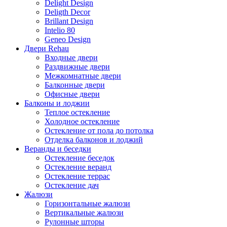
Delight Design
Deligth Decor
Brillant Design
Intelio 80
Geneo Design
Двери Rehau
Входные двери
Раздвижные двери
Межкомнатные двери
Балконные двери
Офисные двери
Балконы и лоджии
Теплое остекление
Холодное остекление
Остекление от пола до потолка
Отделка балконов и лоджий
Веранды и беседки
Остекление беседок
Остекление веранд
Остекление террас
Остекление дач
Жалюзи
Горизонтальные жалюзи
Вертикальные жалюзи
Рулонные шторы