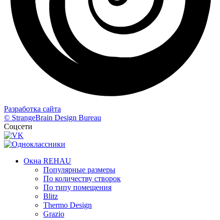
Разработка сайта
© StrangeBrain Design Bureau
Соцсети
Окна REHAU
Популярные размеры
По количеству створок
По типу помещения
Blitz
Thermo Design
Grazio