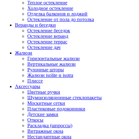
Теплое остекление
Холодное остекление
Отделка балконов и лоджий
Остекление от пола до потолка
Веранды и беседки
Остекление беседок
Остекление веранд
Остекление террас
Остекление дач
Жалюзи
Горизонтальные жалюзи
Вертикальные жалюзи
Рулонные шторы
Жалюзи isolite и isotra
Плиссе
Аксессуары
Цветные ручки
Шумоизоляционные стеклопакеты
Москитные сетки
Пластиковые подоконники
Детские замки
Откосы
Раскладка (шпроссы)
Витражные окна
Нестандартные окна