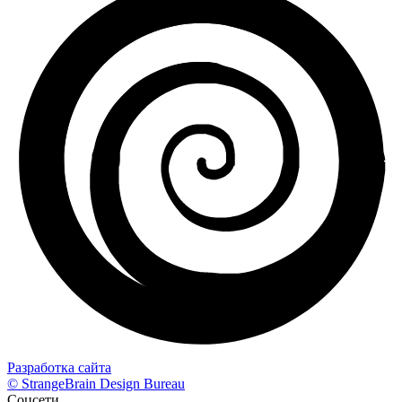
Разработка сайта
© StrangeBrain Design Bureau
Соцсети