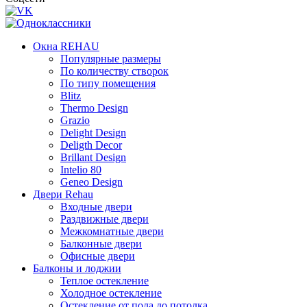
Окна REHAU
Популярные размеры
По количеству створок
По типу помещения
Blitz
Thermo Design
Grazio
Delight Design
Deligth Decor
Brillant Design
Intelio 80
Geneo Design
Двери Rehau
Входные двери
Раздвижные двери
Межкомнатные двери
Балконные двери
Офисные двери
Балконы и лоджии
Теплое остекление
Холодное остекление
Остекление от пола до потолка