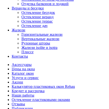
Отделка балконов и лоджий
Веранды и беседки
Остекление беседок
Остекление веранд
Остекление террас
Остекление дач
Жалюзи
Горизонтальные жалюзи
Вертикальные жалюзи
Рулонные шторы
Жалюзи isolite и isotra
Плиссе
Контакты
Аксессуары
Цены на окна
Каталог окон
Услуги и сервис
Акции
Калькулятор пластиковых окон Rehau
Кредит и рассрочка
Наши работы
Остекление пластиковыми окнами
Отзывы
Публикации