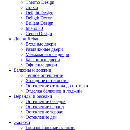
Thermo Design
Grazio
Delight Design
Deligth Decor
Brillant Design
Intelio 80
Geneo Design
Двери Rehau
Входные двери
Раздвижные двери
Межкомнатные двери
Балконные двери
Офисные двери
Балконы и лоджии
Теплое остекление
Холодное остекление
Остекление от пола до потолка
Отделка балконов и лоджий
Веранды и беседки
Остекление беседок
Остекление веранд
Остекление террас
Остекление дач
Жалюзи
Горизонтальные жалюзи