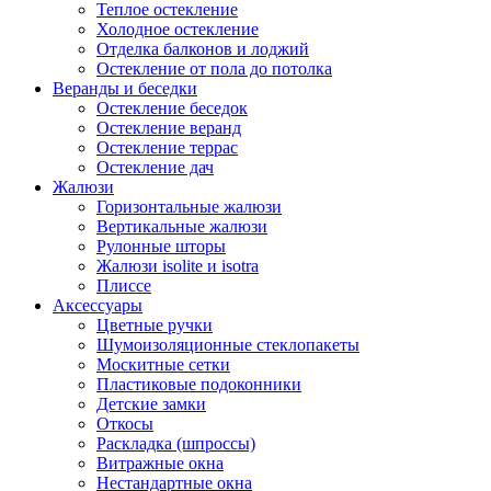
Теплое остекление
Холодное остекление
Отделка балконов и лоджий
Остекление от пола до потолка
Веранды и беседки
Остекление беседок
Остекление веранд
Остекление террас
Остекление дач
Жалюзи
Горизонтальные жалюзи
Вертикальные жалюзи
Рулонные шторы
Жалюзи isolite и isotra
Плиссе
Аксессуары
Цветные ручки
Шумоизоляционные стеклопакеты
Москитные сетки
Пластиковые подоконники
Детские замки
Откосы
Раскладка (шпроссы)
Витражные окна
Нестандартные окна