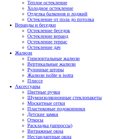
Теплое остекление
Холодное остекление
Отделка балконов и лоджий
Остекление от пола до потолка
Веранды и беседки
Остекление беседок
Остекление веранд
Остекление террас
Остекление дач
Жалюзи
Горизонтальные жалюзи
Вертикальные жалюзи
Рулонные шторы
Жалюзи isolite и isotra
Плиссе
Аксессуары
Цветные ручки
Шумоизоляционные стеклопакеты
Москитные сетки
Пластиковые подоконники
Детские замки
Откосы
Раскладка (шпроссы)
Витражные окна
Нестандартные окна