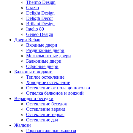
Thermo Design
Grazio
Delight Design
Deligth Decor
Brillant Design
Intelio 80
Geneo Design
Двери Rehau
Входные двери
Раздвижные двери
Межкомнатные двери
Балконные двери
Офисные двери
Балконы и лоджии
Теплое остекление
Холодное остекление
Остекление от пола до потолка
Отделка балконов и лоджий
Веранды и беседки
Остекление беседок
Остекление веранд
Остекление террас
Остекление дач
Жалюзи
Горизонтальные жалюзи