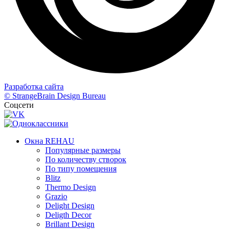
Разработка сайта
© StrangeBrain Design Bureau
Соцсети
Окна REHAU
Популярные размеры
По количеству створок
По типу помещения
Blitz
Thermo Design
Grazio
Delight Design
Deligth Decor
Brillant Design