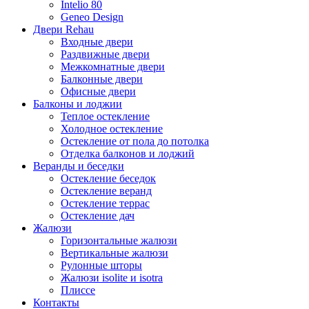
Intelio 80
Geneo Design
Двери Rehau
Входные двери
Раздвижные двери
Межкомнатные двери
Балконные двери
Офисные двери
Балконы и лоджии
Теплое остекление
Холодное остекление
Остекление от пола до потолка
Отделка балконов и лоджий
Веранды и беседки
Остекление беседок
Остекление веранд
Остекление террас
Остекление дач
Жалюзи
Горизонтальные жалюзи
Вертикальные жалюзи
Рулонные шторы
Жалюзи isolite и isotra
Плиссе
Контакты