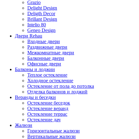
Grazio
Delight Design
Deligth Decor
Brillant Design
Intelio 80
Geneo Design
Двери Rehau
Входные двери
Раздвижные двери
Межкомнатные двери
Балконные двери
Офисные двери
Балконы и лоджии
Теплое остекление
Холодное остекление
Остекление от пола до потолка
Отделка балконов и лоджий
Веранды и беседки
Остекление беседок
Остекление веранд
Остекление террас
Остекление дач
Жалюзи
Горизонтальные жалюзи
Вертикальные жалюзи