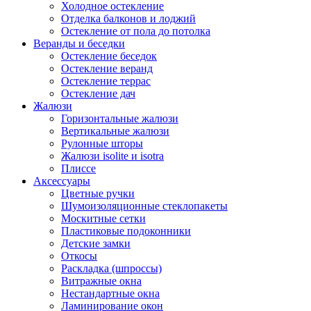
Холодное остекление
Отделка балконов и лоджий
Остекление от пола до потолка
Веранды и беседки
Остекление беседок
Остекление веранд
Остекление террас
Остекление дач
Жалюзи
Горизонтальные жалюзи
Вертикальные жалюзи
Рулонные шторы
Жалюзи isolite и isotra
Плиссе
Аксессуары
Цветные ручки
Шумоизоляционные стеклопакеты
Москитные сетки
Пластиковые подоконники
Детские замки
Откосы
Раскладка (шпроссы)
Витражные окна
Нестандартные окна
Ламинирование окон