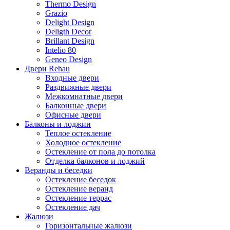
Thermo Design
Grazio
Delight Design
Deligth Decor
Brillant Design
Intelio 80
Geneo Design
Двери Rehau
Входные двери
Раздвижные двери
Межкомнатные двери
Балконные двери
Офисные двери
Балконы и лоджии
Теплое остекление
Холодное остекление
Остекление от пола до потолка
Отделка балконов и лоджий
Веранды и беседки
Остекление беседок
Остекление веранд
Остекление террас
Остекление дач
Жалюзи
Горизонтальные жалюзи