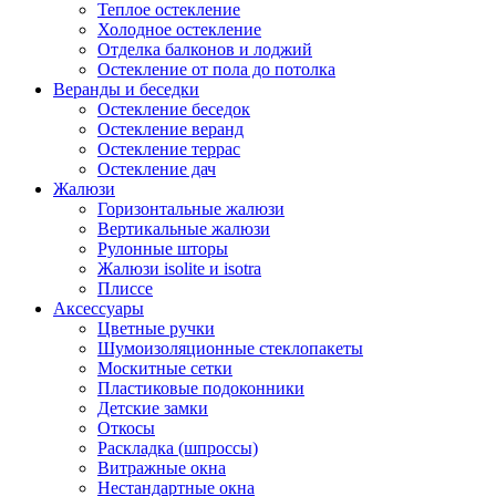
Теплое остекление
Холодное остекление
Отделка балконов и лоджий
Остекление от пола до потолка
Веранды и беседки
Остекление беседок
Остекление веранд
Остекление террас
Остекление дач
Жалюзи
Горизонтальные жалюзи
Вертикальные жалюзи
Рулонные шторы
Жалюзи isolite и isotra
Плиссе
Аксессуары
Цветные ручки
Шумоизоляционные стеклопакеты
Москитные сетки
Пластиковые подоконники
Детские замки
Откосы
Раскладка (шпроссы)
Витражные окна
Нестандартные окна